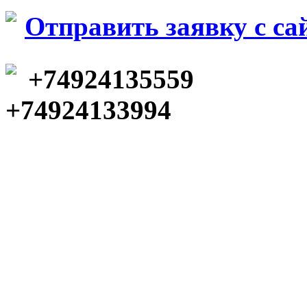
Отправить заявку c са
+74924135559
+74924133994