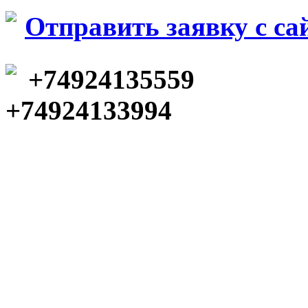
Отправить заявку c са
+74924135559
+74924133994