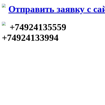
Отправить заявку c са
+74924135559
+74924133994