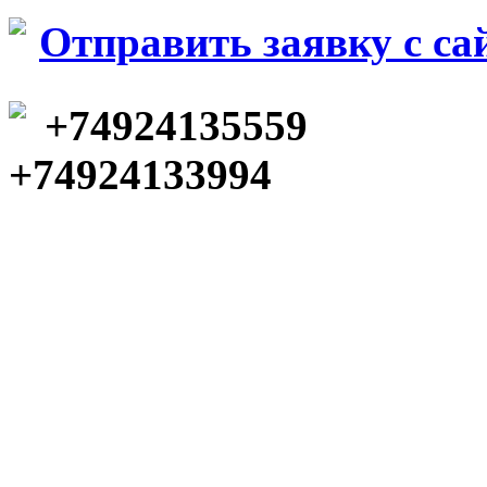
Отправить заявку c са
+74924135559
+74924133994